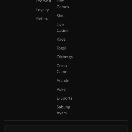
Promosi
Hot
Games
Loyalty
Slots
Referral
Live
Casino
Race
Togel
Olahraga
Crash
Game
Arcade
Poker
E-Sports
Sabung
Ayam