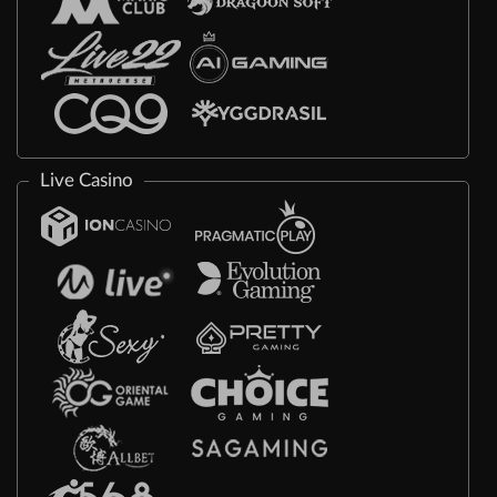
Live Casino