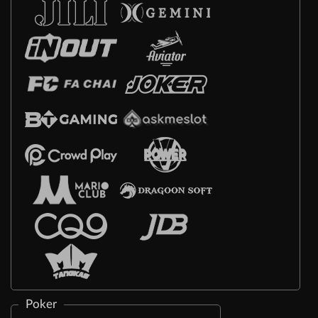
Poker