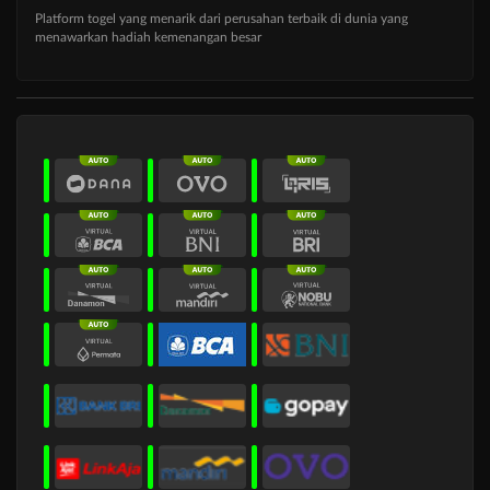
Platform togel yang menarik dari perusahan terbaik di dunia yang
menawarkan hadiah kemenangan besar