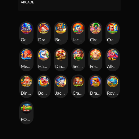
ARCADE
Ocean King Jackpot
Dragon Fortune
Boom Legend
Jackpot Fishing 2
Circus Jackpot
Crazy Hunter
Mega Fishing
Happy Fishing
Dinosaur Tycoon II
Secret Treasure
Fortune King Jackpot
All-star Fishing
Dinosaur Tycoon
Bombing Fishing
Jackpot Fishing
Crazy Hunter 2
Dragon Treasure
Royal Fishing
FORTUNE ZOMBIE