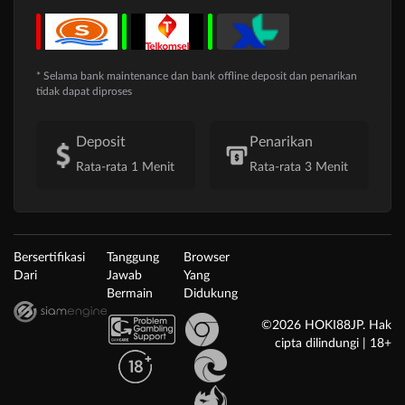
* Selama bank maintenance dan bank offline deposit dan penarikan
tidak dapat diproses
Deposit
Penarikan
Rata-rata 1 Menit
Rata-rata 3 Menit
Bersertifikasi
Tanggung
Browser
Dari
Jawab
Yang
Bermain
Didukung
©2026 HOKI88JP. Hak
cipta dilindungi | 18+