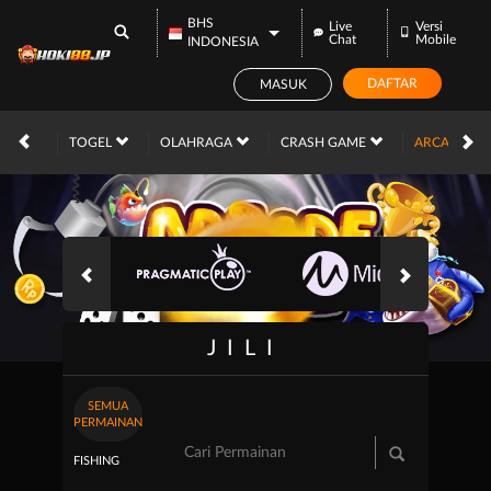
BHS
Live
Versi
Chat
Mobile
INDONESIA
DAFTAR
MASUK
ACE
TOGEL
OLAHRAGA
CRASH GAME
ARCADE
JILI
SEMUA
PERMAINAN
FISHING