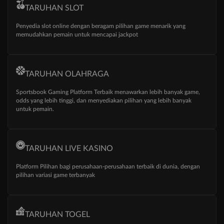
TARUHAN SLOT
Penyedia slot online dengan beragam pilihan game menarik yang
memudahkan pemain untuk mencapai jackpot
TARUHAN OLAHRAGA
Sportsbook Gaming Platform Terbaik menawarkan lebih banyak game,
odds yang lebih tinggi, dan menyediakan pilihan yang lebih banyak
untuk pemain.
TARUHAN LIVE KASINO
Platform Pilihan bagi perusahaan-perusahaan terbaik di dunia, dengan
pilihan variasi game terbanyak
TARUHAN TOGEL