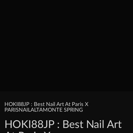
HOKI88JP : Best Nail Art At Paris X
PARISNAILALTAMONTE SPRING
HOKI88JP : Best Nail Art