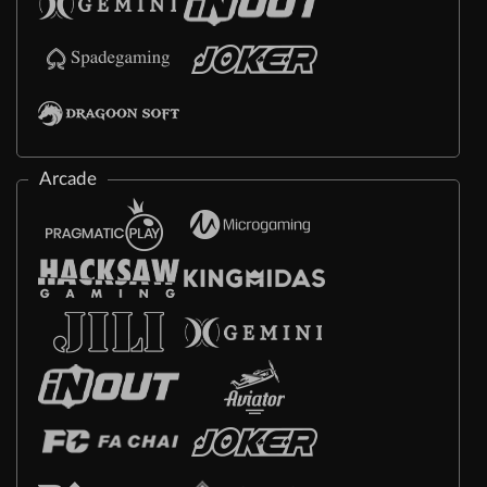
Arcade