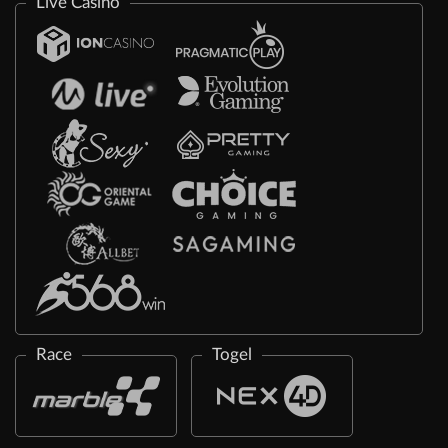
Live Casino
Race
Togel