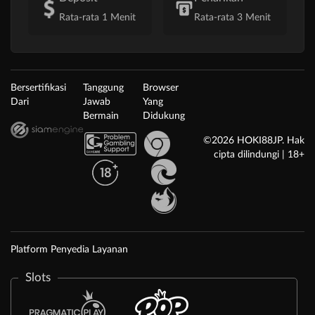
Rata-rata 1 Menit
Rata-rata 3 Menit
Bersertifikasi
Tanggung
Browser
Dari
Jawab
Yang
Bermain
Didukung
©2026 HOKI88JP. Hak
cipta dilindungi | 18+
Platform Penyedia Layanan
Slots