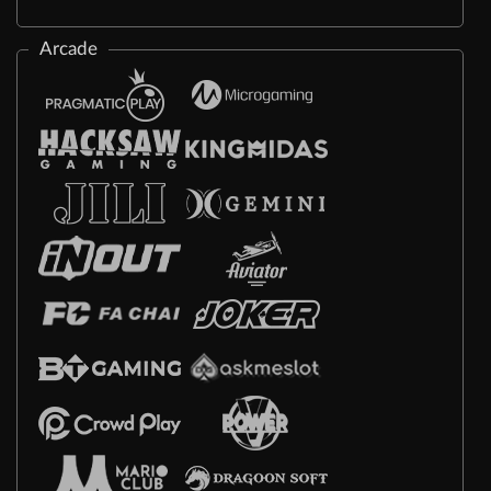
Arcade