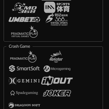
Crash Game