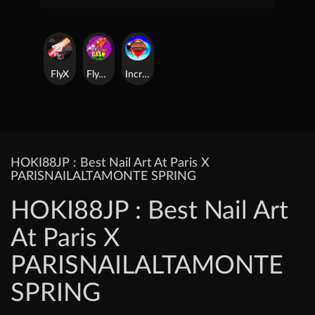
FlyX
FlyX Cash Turbo
Incredible Balloon Machine
HOKI88JP : Best Nail Art At Paris X
PARISNAILALTAMONTE SPRING
HOKI88JP : Best Nail Art
At Paris X
PARISNAILALTAMONTE
SPRING