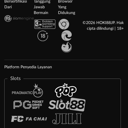
Bersertifikasi
Tanggung
Browser
Dari
Jawab
Yang
Bermain
Didukung
©2026 HOKI88JP. Hak
cipta dilindungi | 18+
Platform Penyedia Layanan
Slots